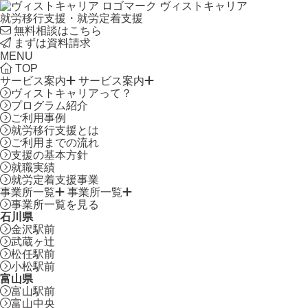
ヴィストキャリア
就労移行支援・就労定着支援
無料相談はこちら
まずは資料請求
MENU
TOP
サービス案内
サービス案内
ヴィストキャリアって？
プログラム紹介
ご利用事例
就労移行支援とは
ご利用までの流れ
支援の基本方針
就職実績
就労定着支援事業
事業所一覧
事業所一覧
事業所一覧を見る
石川県
金沢駅前
武蔵ヶ辻
松任駅前
小松駅前
富山県
富山駅前
富山中央