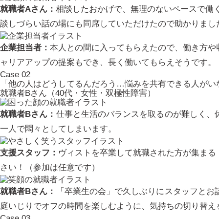
就職者Aさん：
相談したおかげで、無理のないペースで働
談しづらい話の場にも同席していただけたので助かりまし
企業担当者：
本人との間に入ってもらえたので、働き方や
ャリアアップの提案もでき、長く働いてもらえそうです。
Case
02
「他の人はどうしてるんだろう…悩みを共有できる人がい
就職者Bさん（40代・女性・双極性障害）
就職者Bさん：
仕事と生活のバランスを取るのが難しく、
一人で悶々としてしまいます。
支援スタッフ：
ヴィストを卒業して就職された方が集まる
さい！（参加は任意です）
就職者Bさん：
「卒業生の会」で久しぶりにスタッフとお
庭いじりでオフの時間を楽しむように、気持ちの切り替え
Case
03