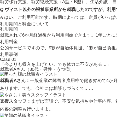
就労移行支援、就労継続支援（A型・B型）、生活介護、
Q
ヴィスト以外の福祉事業所から就職したのですが、利用
A
はい、ご利用可能です。時期によっては、定員がいっぱ
利用期間と料金について
利用期間
就職されて6か月経過後から利用開始できます。1年ごとに
利用料金
公的サービスですので、9割が自治体負担、1割が自己負
利用事例
Case
01
「今よりも収入を上げたい。でも体力に不安がある…」
就職者Aさん（30代・男性・うつ病）
就職者Aさん：
一般企業の障害者雇用枠で働き始めて4か
あります。でも、会社には相談しづらくて……
支援スタッフ：
まずは面談で、不安な気持ちや仕事内容、
内容の調整も行いますよ。