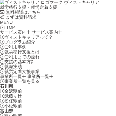
ヴィストキャリア
就労移行支援・就労定着支援
無料相談はこちら
まずは資料請求
MENU
TOP
サービス案内
サービス案内
ヴィストキャリアって？
プログラム紹介
ご利用事例
就労移行支援とは
ご利用までの流れ
支援の基本方針
就職実績
就労定着支援事業
事業所一覧
事業所一覧
事業所一覧を見る
石川県
金沢駅前
武蔵ヶ辻
松任駅前
小松駅前
富山県
富山駅前