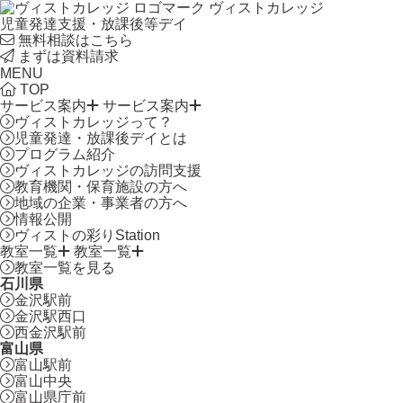
ヴィストカレッジ
児童発達支援・放課後等デイ
無料相談はこちら
まずは資料請求
MENU
TOP
サービス案内
サービス案内
ヴィストカレッジって？
児童発達・放課後デイとは
プログラム紹介
ヴィストカレッジの訪問支援
教育機関・保育施設の方へ
地域の企業・事業者の方へ
情報公開
ヴィストの彩りStation
教室一覧
教室一覧
教室一覧を見る
石川県
金沢駅前
金沢駅西口
西金沢駅前
富山県
富山駅前
富山中央
富山県庁前