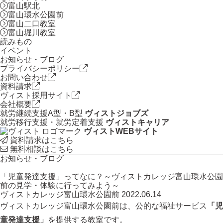
富山駅北
富山環水公園前
富山二口教室
富山堀川教室
読みもの
イベント
お知らせ・ブログ
プライバシーポリシー
お問い合わせ
資料請求
ヴィスト採用サイト
会社概要
就労継続支援A型・B型
ヴィストジョブズ
就労移行支援・就労定着支援
ヴィストキャリア
ヴィストWEBサイト
資料請求はこちら
無料相談はこちら
お知らせ・ブログ
「児童発達支援」ってなに？～ヴィストカレッジ富山環水公園
前の見学・体験に行ってみよう～
ヴィストカレッジ富山環水公園前
2022.06.14
ヴィストカレッジ富山環水公園前は、公的な福祉サービス
「児
童発達支援」
を提供する教室です。