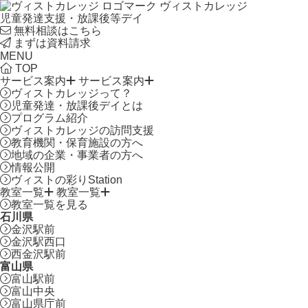
ヴィストカレッジ
児童発達支援・放課後等デイ
無料相談はこちら
まずは資料請求
MENU
TOP
サービス案内
サービス案内
ヴィストカレッジって？
児童発達・放課後デイとは
プログラム紹介
ヴィストカレッジの訪問支援
教育機関・保育施設の方へ
地域の企業・事業者の方へ
情報公開
ヴィストの彩りStation
教室一覧
教室一覧
教室一覧を見る
石川県
金沢駅前
金沢駅西口
西金沢駅前
富山県
富山駅前
富山中央
富山県庁前