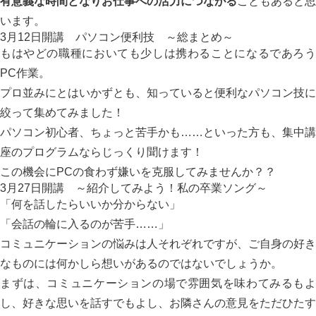
有意義な時間となりお仕事への活力につながる
こともあると思
います。
3月12日開講 パソコン便利技 ～総まとめ～
もはやどの職種においても少しは携わることになるであろう
PC作業。
プロ並みにとはいかずとも、知っていると便利なパソコン技に
絞って集めてみました！
パソコン初心者、ちょっと苦手かも……といった方も、集中講
座のプログラムならじっくり聞けます！
この機会にPCの食わず嫌いを克服してみませんか？？
3月27日開講 ～紹介してみよう！私の卒業ソング～
「何を話したらいいか分からない」
「会話の輪に入るのが苦手……」
コミュニケーションの悩みは人それぞれですが、ご自身の好き
なものには何かしら想いがあるのではないでしょうか。
まずは、コミュニケーションの場で雰囲気を味わてみるもよ
し、好きな思いを話すでもよし、お隣さんの意見をただひたす