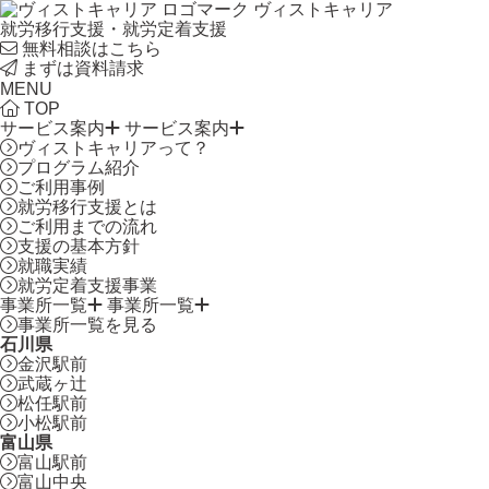
ヴィストキャリア
就労移行支援・就労定着支援
無料相談はこちら
まずは資料請求
MENU
TOP
サービス案内
サービス案内
ヴィストキャリアって？
プログラム紹介
ご利用事例
就労移行支援とは
ご利用までの流れ
支援の基本方針
就職実績
就労定着支援事業
事業所一覧
事業所一覧
事業所一覧を見る
石川県
金沢駅前
武蔵ヶ辻
松任駅前
小松駅前
富山県
富山駅前
富山中央