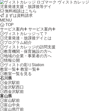
ヴィストカレッジ
児童発達支援・放課後等デイ
無料相談はこちら
まずは資料請求
MENU
TOP
サービス案内
サービス案内
ヴィストカレッジって？
児童発達・放課後デイとは
プログラム紹介
ヴィストカレッジの訪問支援
教育機関・保育施設の方へ
地域の企業・事業者の方へ
情報公開
ヴィストの彩りStation
教室一覧
教室一覧
教室一覧を見る
石川県
金沢駅前
金沢駅西口
西金沢駅前
富山県
富山駅前
富山中央
富山県庁前