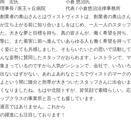
岡 宏
氏
小倉 悠治
氏
理事長 / 医王ヶ丘病院
代表 / 小倉悠治法律事務所
創業者の奥山さんとはヴィスト
ヴィストは、創業者の奥山さん
が立ち上がる前に知り合いまし
をはじめ、一人一人のスタッフ
た。大きな夢と目標を持ち、真
の皆さんが、働く希望を持ち、
摯に、また着実に前へ進んでい
あらゆる人も働く希望を持って
く姿にとても共感しました。そ
もらいたいとの思いで活動して
んな姿勢に賛同したスタッフが
おられます。レストランで、マ
集まっているのですから人気が
ンションで、会社で、いろいろ
出ないはずがない。あれよあれ
なところでヴィストのマークの
よという間に随分と所帯が大き
ついたスタッフさんに出会いま
くなりましたね。もはや北陸ト
すが、皆笑顔で素晴らしい。応
ップクラスの事業所と言っても
援しています。
過言ではありません。これから
の躍進にも注目しております！