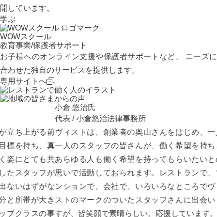
開しています。
学ぶ
WOWスクール
教育事業/保護者サポート
お子様へのオンライン支援や保護者サポートなど、 ニーズに
合わせた独自のサービスを提供します。
専用サイトへ
小倉 悠治
氏
林 由
代表 / 小倉悠治法律事務所
所長 
上がる前
ヴィストは、創業者の奥山さんをはじめ、一人
どん
持ち、真
一人のスタッフの皆さんが、働く希望を持ち、
とが
とても共
あらゆる人も働く希望を持ってもらいたいとの
て、
タッフが
思いで活動しておられます。レストランで、マ
信を
はずがな
ンションで、会社で、いろいろなところでヴィ
ょに走
帯が大き
ストのマークのついたスタッフさんに出会いま
ラスの事
すが、皆笑顔で素晴らしい。応援しています。