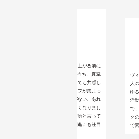
岡 宏
氏
小倉
 / 医王ヶ丘病院
代表 / 小
とはヴィストが立ち上がる前に
大きな夢と目標を持ち、真摯
ヴィストは、創業者の
へ進んでいく姿にとても共感し
人のスタッフの皆さん
勢に賛同したスタッフが集まっ
ゆる人も働く希望を持
人気が出ないはずがない。あれ
活動しておられます。
に随分と所帯が大きくなりまし
で、会社で、いろいろ
トップクラスの事業所と言って
クのついたスタッフさ
せん。これからの躍進にも注目
で素晴らしい。応援し