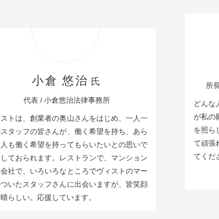
林 由
 悠治
氏
所長 / ラクシュミー
倉悠治法律事務所
どんな人も働くことを諦
が私の願いです。ヴィス
奥山さんをはじめ、一人一
を照らしてくれているか
が、働く希望を持ち、あら
て頑張れています。これ
ってもらいたいとの思いで
てください！
レストランで、マンション
なところでヴィストのマー
んに出会いますが、皆笑顔
ています。