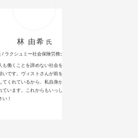
希
氏
岡田 恭
社会保険労務士事務所
総務課 主任 / 株式会社
めない社会をつくること
トさんが前を走って、道
ご利用者さんや支援学校の生
ら、私自身が自信をもっ
ました。実習から就業までの
からもいっしょに走らせ
心強く感じました。現在３名
に対する社員の理解も少しず
創業10周年おめでとうござ
お祈りしております。