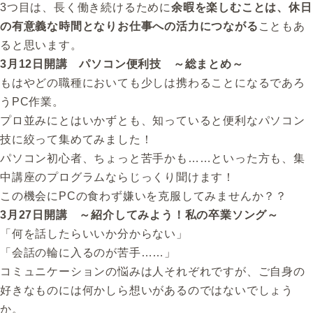
3つ目は、長く働き続けるために
余暇を楽しむことは、休日
の有意義な時間となりお仕事への活力につながる
こともあ
ると思います。
3月12日開講 パソコン便利技 ～総まとめ～
もはやどの職種においても少しは携わることになるであろ
うPC作業。
プロ並みにとはいかずとも、知っていると便利なパソコン
技に絞って集めてみました！
パソコン初心者、ちょっと苦手かも……といった方も、集
中講座のプログラムならじっくり聞けます！
この機会にPCの食わず嫌いを克服してみませんか？？
3月27日開講 ～紹介してみよう！私の卒業ソング～
「何を話したらいいか分からない」
「会話の輪に入るのが苦手……」
コミュニケーションの悩みは人それぞれですが、ご自身の
好きなものには何かしら想いがあるのではないでしょう
か。