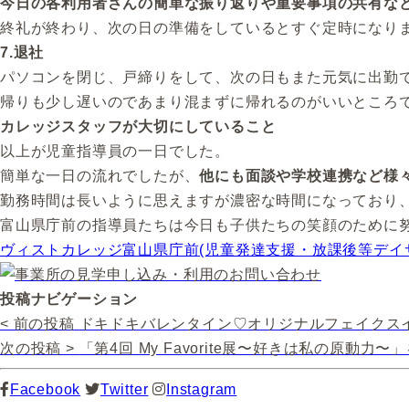
今日の各利用者さんの簡単な振り返りや重要事項の共有な
終礼が終わり、次の日の準備をしているとすぐ定時になり
7.退社
パソコンを閉じ、戸締りをして、次の日もまた元気に出勤
帰りも少し遅いのであまり混まずに帰れるのがいいところ
カレッジスタッフが大切にしていること
以上が児童指導員の一日でした。
簡単な一日の流れでしたが、
他にも面談や学校連携など様
勤務時間は長いように思えますが濃密な時間になっており
富山県庁前の指導員たちは今日も子供たちの笑顔のために努め
ヴィストカレッジ富山県庁前(児童発達支援・放課後等デイ
投稿ナビゲーション
< 前の投稿
ドキドキバレンタイン♡オリジナルフェイクス
次の投稿 >
「第4回 My Favorite展〜好きは私の原動力
Facebook
Twitter
Instagram