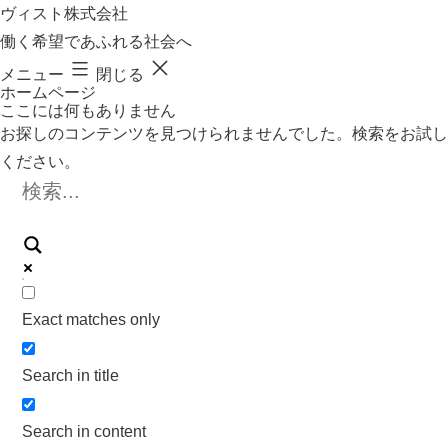
コ
ヴィスト株式会社
ン
働く希望であふれる社会へ
テ
ン
メニュー
閉じる
ツ
ホームページ
へ
ここには何もありません
ス
キ
お探しのコンテンツを見つけられませんでした。検索をお試し
ッ
ください。
プ
Exact matches only
Search in title
Search in content