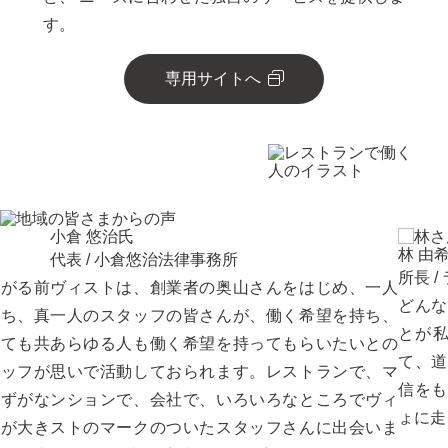
す。
専用サイトへ
小倉 悠治
氏
林 由
代表 / 小倉悠治法律事務所
所長 
上がる前
ヴィストは、創業者の奥山さんをはじめ、一人
どんな
持ち、真
一人のスタッフの皆さんが、働く希望を持ち、
とが
とても共
あらゆる人も働く希望を持ってもらいたいとの
て、道
タッフが
思いで活動しておられます。レストランで、マ
信をも
はずがな
ンションで、会社で、いろいろなところでヴィ
ょに走
帯が大き
ストのマークのついたスタッフさんに出会いま